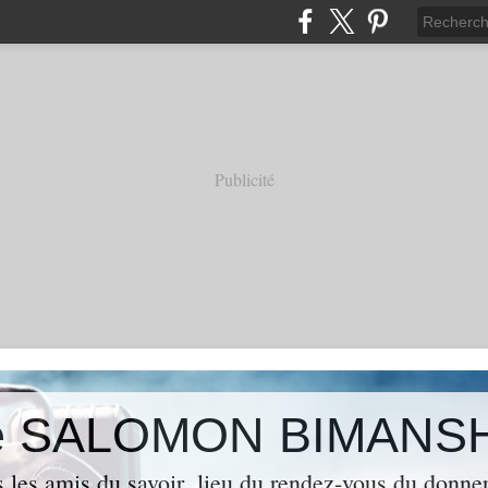
Publicité
 de SALOMON BIMANS
s les amis du savoir ,lieu du rendez-vous du donner