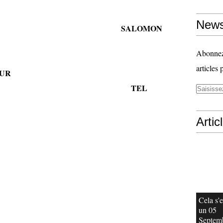
News
LOMON
Abonnez-
articles 
UR
EL
Artic
Cela s'e
un 05
Septem