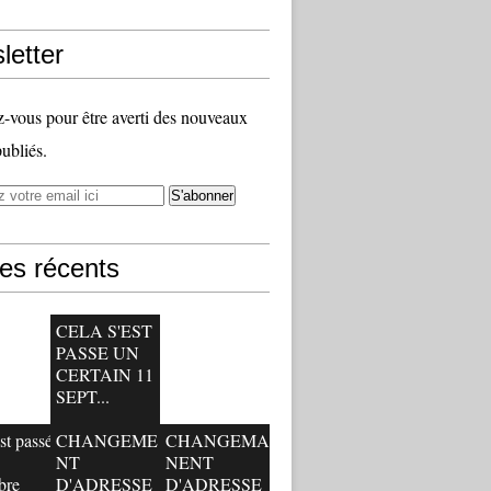
letter
vous pour être averti des nouveaux
publiés.
les récents
CELA S'EST
PASSE UN
CERTAIN 11
SEPT...
st passé
CHANGEME
CHANGEMA
NT
NENT
bre
D'ADRESSE
D'ADRESSE