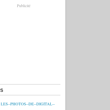
Publicité
s
- LES--PHOTOS--DE--DIGITAL--