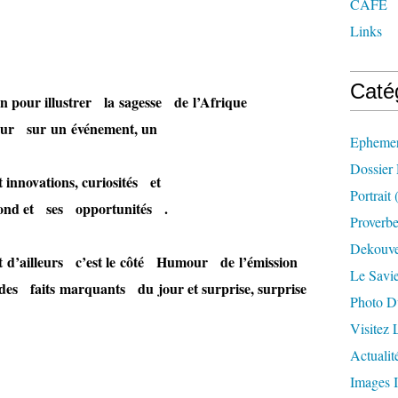
CAFE
Links
Caté
n pour illustrer la sagesse de l’Afrique
teur sur un événement, un
Ephemer
Dossier
 innovations, curiosités et
Portrait
(
ond et ses opportunités .
Proverbe
Dekouve
et d’ailleurs c’est le côté Humour de l’émission
Le Savi
es faits marquants du jour et surprise, surprise
Photo D
Visitez
Actualit
Images I