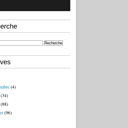
erche
ives
embre
(4)
(34)
(88)
er
(96)