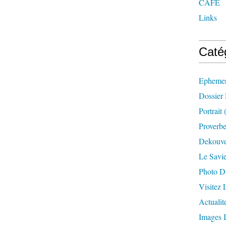
CAFE
Links
Caté
Ephemer
Dossier
Portrait
(
Proverbe
Dekouve
Le Savi
Photo D
Visitez
Actualit
Images I