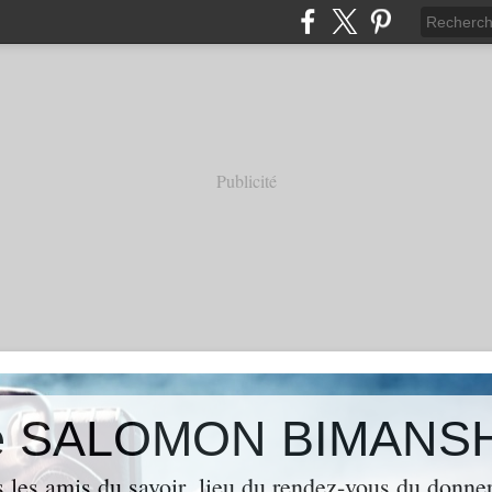
Publicité
 de SALOMON BIMANS
s les amis du savoir ,lieu du rendez-vous du donner