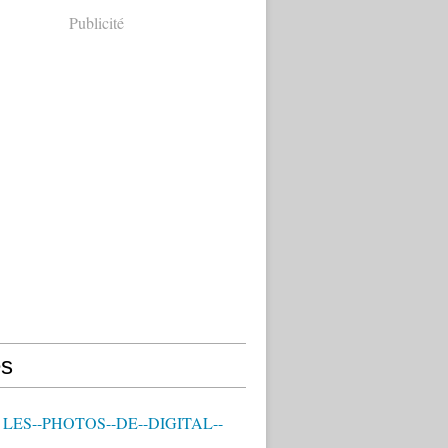
Publicité
s
- LES--PHOTOS--DE--DIGITAL--