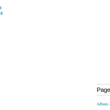
1
RE
Page
Album 