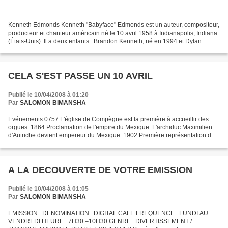
Kenneth Edmonds Kenneth "Babyface" Edmonds est un auteur, compositeur,
producteur et chanteur américain né le 10 avril 1958 à Indianapolis, Indiana
(États-Unis). Il a deux enfants : Brandon Kenneth, né en 1994 et Dylan
Michael, né en 1996 Biographie Sa...
CELA S'EST PASSE UN 10 AVRIL
Publié le 10/04/2008 à 01:20
Par
SALOMON BIMANSHA
Evénements 0757 L'église de Compègne est la première à accueillir des
orgues. 1864 Proclamation de l'empire du Mexique. L'archiduc Maximilien
d'Autriche devient empereur du Mexique. 1902 Première représentation de
"Pelléas et Mélisande" de Claude Debussy....
A LA DECOUVERTE DE VOTRE EMISSION
Publié le 10/04/2008 à 01:05
Par
SALOMON BIMANSHA
EMISSION : DENOMINATION : DIGITAL CAFE FREQUENCE : LUNDI AU
VENDREDI HEURE : 7H30 –10H30 GENRE : DIVERTISSEMENT /