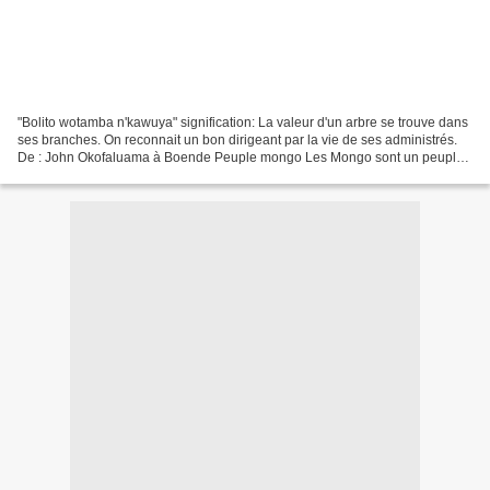
"Bolito wotamba n'kawuya" signification: La valeur d'un arbre se trouve dans
ses branches. On reconnait un bon dirigeant par la vie de ses administrés.
De : John Okofaluama à Boende Peuple mongo Les Mongo sont un peuple
d’Afrique centrale, plus précisément...