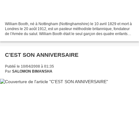
William Booth, né à Nottingham (Nottinghamshire) le 10 avril 1829 et mort à
Londres le 20 août 1912, est un pasteur méthodiste britannique, fondateur
de l'Armée du salut. William Booth était le seul garçon des quatre enfants
survivants de Samuel Booth...
C'EST SON ANNIVERSAIRE
Publié le 10/04/2008 à 01:35
Par
SALOMON BIMANSHA