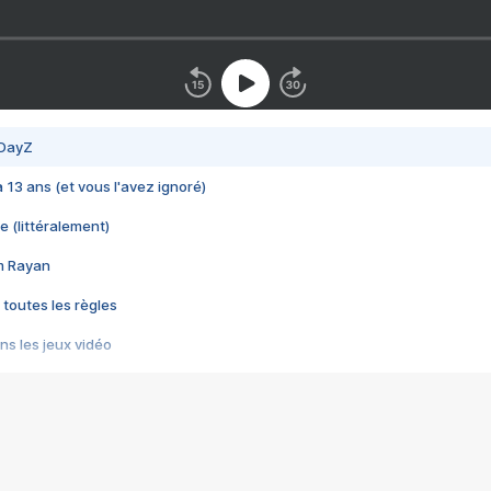
 DayZ
 a 13 ans (et vous l'avez ignoré)
e (littéralement)
im Rayan
 toutes les règles
s les jeux vidéo
us choquant de Rockstar ? - Le scandale BULLY
e plus moche de Steam
du RÊVE tourne au CAUCHEMAR