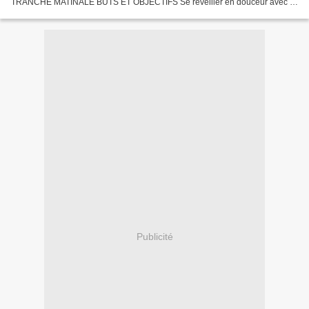
TRANCHE MATINALE BUTS ET OBJECTIFS Se réveiller en douceur avec le
générique qui vous demande comment ça va ? Come stai , boire son café...
Publicité