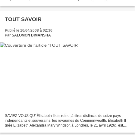
Passport de Western Digital s'offrent un petit...
TOUT SAVOIR
Publié le 10/04/2008 à 02:30
Par
SALOMON BIMANSHA
SAVIEZ-VOUS QU' Élisabeth II est reine, à titres distincts, de seize pays
indépendants et souverains, les royaumes du Commonwealth. Élisabeth II
(née Elizabeth Alexandra Mary Windsor, à Londres, le 21 avril 1926), est,
depuis le 6 février 1952, reine...