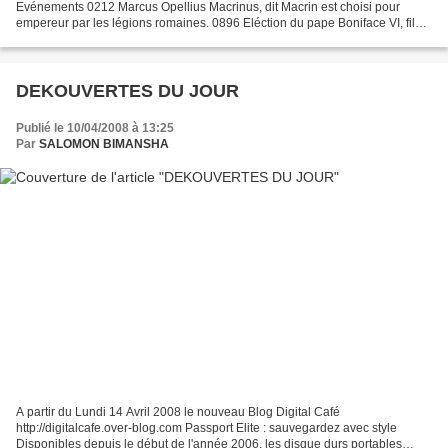
Evénements 0212 Marcus Opellius Macrinus, dit Macrin est choisi pour
empereur par les légions romaines. 0896 Eléction du pape Boniface VI, fils
d'un évêque. 1564 Fin de la guerre...
DEKOUVERTES DU JOUR
Publié le 10/04/2008 à 13:25
Par
SALOMON BIMANSHA
A partir du Lundi 14 Avril 2008 le nouveau Blog Digital Café
http://digitalcafe.over-blog.com Passport Elite : sauvegardez avec style
Disponibles depuis le début de l'année 2006, les disque durs portables