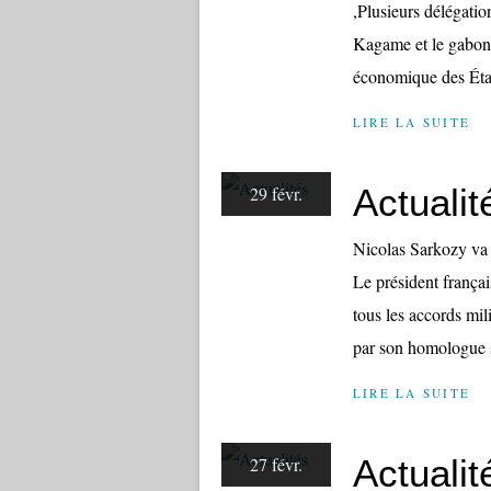
,Plusieurs délégatio
Kagame et le gabo
économique des État
LIRE LA SUITE
Actualit
29 févr.
Nicolas Sarkozy va 
Le président françai
tous les accords mil
par son homologue s
LIRE LA SUITE
Actualit
27 févr.