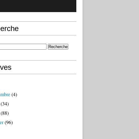
erche
ives
embre
(4)
(34)
(88)
er
(96)