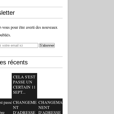
letter
vous pour être averti des nouveaux
publiés.
les récents
CELA S'EST
PASSE UN
CERTAIN 11
SEPT...
st passé
CHANGEME
CHANGEMA
NT
NENT
bre
D'ADRESSE
D'ADRESSE