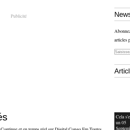
News
Publicité
Abonnez-
articles 
Artic
és
Cela s'e
un 05
Septem
en Continue et en temps réel sur Digital Congo Fm Toutes