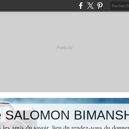
Publicité
 de SALOMON BIMANS
s les amis du savoir ,lieu du rendez-vous du donner