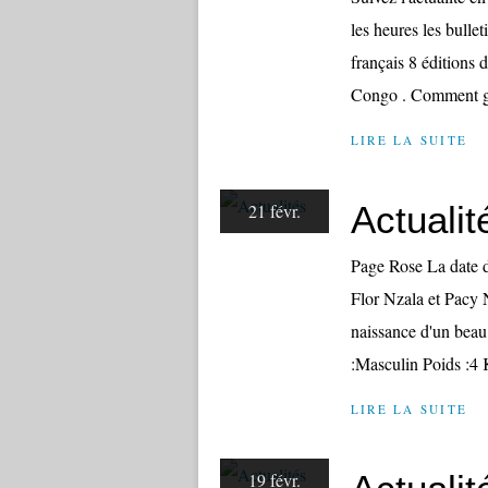
les heures les bulle
français 8 éditions 
Congo . Comment gé
LIRE LA SUITE
Actualit
21 févr.
Page Rose La date d
Flor Nzala et Pacy N
naissance d'un be
:Masculin Poids :4 K
LIRE LA SUITE
19 févr.