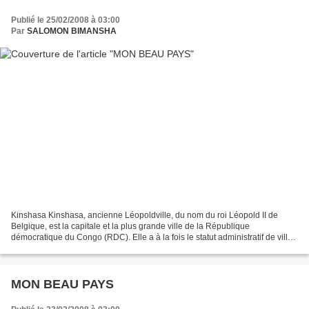
Publié le 25/02/2008 à 03:00
Par
SALOMON BIMANSHA
Kinshasa Kinshasa, ancienne Léopoldville, du nom du roi Léopold II de
Belgique, est la capitale et la plus grande ville de la République
démocratique du Congo (RDC). Elle a à la fois le statut administratif de ville
et de province. Situé sur la rive sud...
MON BEAU PAYS