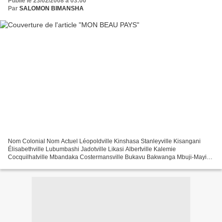
Publié le 23/02/2008 à 03:00
Par
SALOMON BIMANSHA
Nom Colonial Nom Actuel Léopoldville Kinshasa Stanleyville Kisangani
Élisabethville Lubumbashi Jadotville Likasi Albertville Kalemie
Cocquilhatville Mbandaka Costermansville Bukavu Bakwanga Mbuji-Mayi
Luluabourg Kananga Banningville Bandundu Nouvelle...