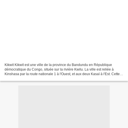
Kikwit Kikwit est une ville de la province du Bandundu en République
démocratique du Congo, située sur la rivière Kwilu. La ville est reliée à
Kinshasa par la route nationale 1 à l'Ouest, et aux deux Kasaï à l'Est. Cette
ville est considérée comme une...