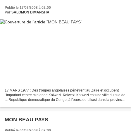
Publié le 17/03/2008 à 02:00
Par
SALOMON BIMANSHA
17 MARS 1977 : Des troupes angolaises pénètrent au Zaïre et occupent
l'important centre minier de Kolwezi. Kolwezi Kolwezi est une ville du sud de
la République démocratique du Congo, à l'ouest de Likasi dans la province
du Katanga. Situé à près de 1...
MON BEAU PAYS
Publié le 04/03/2008 à 02:00