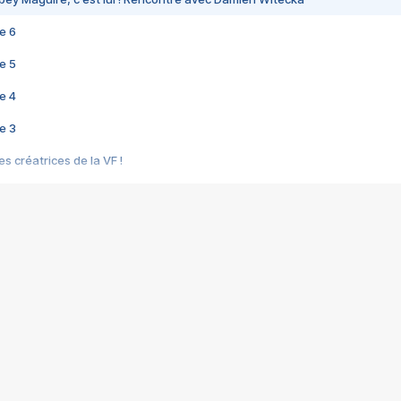
e 6
e 5
e 4
e 3
s créatrices de la VF !
e 2
e 1
e Mektoub My Love arrive enfin ! Rencontre avec Shaïn Boumedine et Sal
i : après Toni en famille
elle réalise le bouleversant Dites lui que je l'aime
ais ! Rencontre autour de Vie privée de Rebecca Zlotowski
 de Marguerite, Grave... Rencontre avec Ella Rumpf