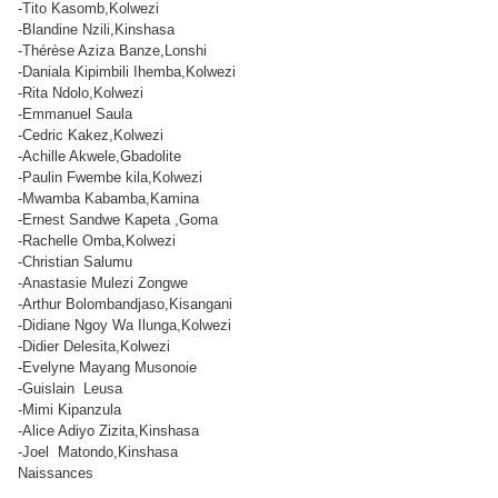
-Tito Kasomb,Kolwezi
-Blandine Nzili,Kinshasa
-Thérèse Aziza Banze,Lonshi
-Daniala Kipimbili Ihemba,Kolwezi
-Rita Ndolo,Kolwezi
-Emmanuel Saula
-Cedric Kakez,Kolwezi
-Achille Akwele,Gbadolite
-Paulin Fwembe kila,Kolwezi
-Mwamba Kabamba,Kamina
-Ernest Sandwe Kapeta ,Goma
-Rachelle Omba,Kolwezi
-Christian Salumu
-Anastasie Mulezi Zongwe
-Arthur Bolombandjaso,Kisangani
-Didiane Ngoy Wa Ilunga,Kolwezi
-Didier Delesita,Kolwezi
-Evelyne Mayang Musonoie
-Guislain
Leusa
-Mimi Kipanzula
-Alice Adiyo Zizita,Kinshasa
-Joel
Matondo,Kinshasa
Naissances