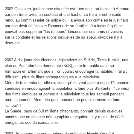
2002 Ghazaleh, jordanienne divorcée est tuée dans sa famille à Amman
par son frère, avec un couteau et une hache. Le frère, s'est ensuite
rendu au commissariat de police où il a avoué son crime en le justifiant
par son désir de "sauver l'honneur de sa famille". Il a indiqué qu'il ne
pouvait pas supporter "les rumeurs" lancées par ses amis et voisins
sur la conduite et les relations sexuelles de sa soeur, divorcée il y a
deux ans.
2002 A dix jours des élections législatives en Suède, Teres Kirpikli, une
élue du Parti chrétien-démocrate (KdS), jette le trouble dans sa
formation en affirmant que si l'on voulait encourager la natalité, il fallait
diffuser... plus de films pornographiques à la télévision.
Mère de trois enfants, elle explique qu'elle veut aider à doper l'économie
suédoise en encourageant la population à faire plus d'enfants : "Je veux
des films érotiques et pornos à la télévision tous les samedi pendant
toute la journée. Alors, les gens auraient un peu plus envie de faire
l'amour" !
La Suède, pays de 8,9 millions d'habitants, connaît depuis quelques
années une croissance démographique négative : il y a plus de décès
enregistrés que de naissances.
2002 Un homme tire sur la voiture du président Hamid Karzaï à