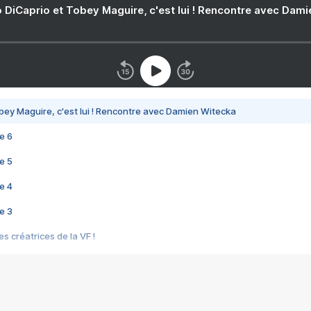
 DiCaprio et Tobey Maguire, c'est lui ! Rencontre avec Dam
bey Maguire, c'est lui ! Rencontre avec Damien Witecka
e 6
e 5
e 4
e 3
s créatrices de la VF !
e 2
e 1