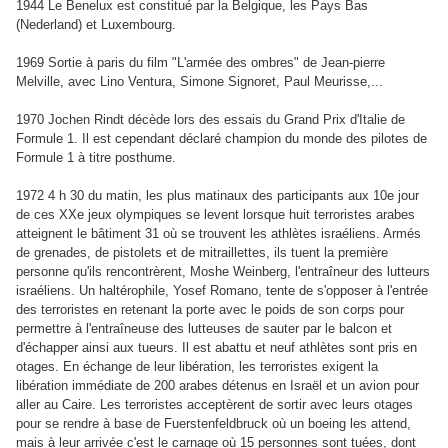
1944 Le Benelux est constitué par la Belgique, les Pays Bas
(Nederland) et Luxembourg.
1969 Sortie à paris du film "L'armée des ombres" de Jean-pierre
Melville, avec Lino Ventura, Simone Signoret, Paul Meurisse,...
1970 Jochen Rindt décède lors des essais du Grand Prix d'Italie de
Formule 1. Il est cependant déclaré champion du monde des pilotes de
Formule 1 à titre posthume.
1972 4 h 30 du matin, les plus matinaux des participants aux 10e jour
de ces XXe jeux olympiques se levent lorsque huit terroristes arabes
atteignent le bâtiment 31 où se trouvent les athlètes israéliens. Armés
de grenades, de pistolets et de mitraillettes, ils tuent la première
personne qu'ils rencontrèrent, Moshe Weinberg, l'entraîneur des lutteurs
israéliens. Un haltérophile, Yosef Romano, tente de s'opposer à l'entrée
des terroristes en retenant la porte avec le poids de son corps pour
permettre à l'entraîneuse des lutteuses de sauter par le balcon et
d'échapper ainsi aux tueurs. Il est abattu et neuf athlètes sont pris en
otages. En échange de leur libération, les terroristes exigent la
libération immédiate de 200 arabes détenus en Israël et un avion pour
aller au Caire. Les terroristes acceptèrent de sortir avec leurs otages
pour se rendre à base de Fuerstenfeldbruck où un boeing les attend,
mais à leur arrivée c'est le carnage où 15 personnes sont tuées, dont