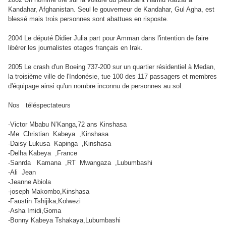
Kandahar, Afghanistan. Seul le gouverneur de Kandahar, Gul Agha, est
blessé mais trois personnes sont abattues en risposte.
2004 Le député Didier Julia part pour Amman dans l'intention de faire
libérer les journalistes otages français en Irak.
2005 Le crash d'un Boeing 737-200 sur un quartier résidentiel à Medan,
la troisième ville de l'Indonésie, tue 100 des 117 passagers et membres
d'équipage ainsi qu'un nombre inconnu de personnes au sol.
Nos
téléspectateurs
-Victor Mbabu N’Kanga,72 ans Kinshasa
-Me
Christian
Kabeya
,Kinshasa
-Daisy Lukusa
Kapinga
,Kinshasa
-Delha Kabeya
,France
-Sanrda
Kamana
,RT
Mwangaza
,Lubumbashi
-Ali
Jean
-Jeanne Abiola
-joseph Makombo,Kinshasa
-Faustin Tshijika,Kolwezi
-Asha Imidi,Goma
-Bonny Kabeya Tshakaya,Lubumbashi