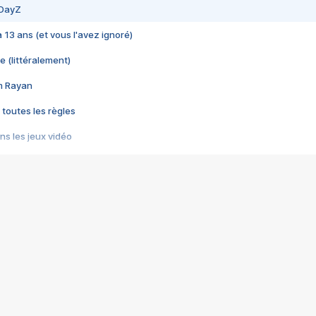
 DayZ
 a 13 ans (et vous l'avez ignoré)
e (littéralement)
im Rayan
 toutes les règles
s les jeux vidéo
us choquant de Rockstar ? - Le scandale BULLY
e plus moche de Steam
du RÊVE tourne au CAUCHEMAR
pendant 8 heures
it… à tort
umiliés par un jeu vidéo
ire - Final Fantasy 8