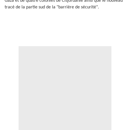
Gaza et de quatre colonies de Cisjordanie ainsi que le nouveau
tracé de la partie sud de la "barrière de sécurité".