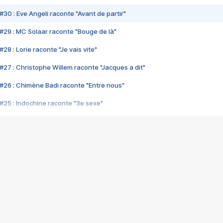
#30 : Eve Angeli raconte "Avant de partir"
#29 : MC Solaar raconte "Bouge de là"
28 : Lorie raconte "Je vais vite"
#27 : Christophe Willem raconte "Jacques a dit"
#26 : Chimène Badi raconte "Entre nous"
#25 : Indochine raconte "3e sexe"
#24 : Zaho raconte "C'est chelou"
#23 : Patrick Bruel raconte "Au café des délices"
#22 : Kyo raconte "Le chemin"
#21 : Nolwenn Leroy raconte "Cassé"
#20 : Patrick Hernandez raconte "Born to be alive"
#19 : Lorie raconte "Près de moi"