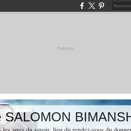
Publicité
 de SALOMON BIMANS
s les amis du savoir ,lieu du rendez-vous du donner