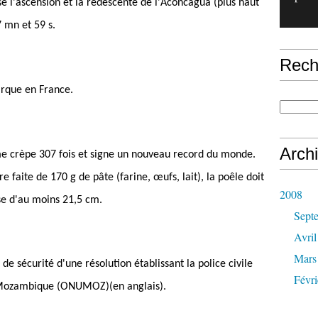
se l'ascension et la redescente de l'Aconcagua (plus haut
 mn et 59 s.
Rech
arque en France.
Arch
me crèpe 307 fois et signe un nouveau record du monde.
 faite de 170 g de pâte (farine, œufs, lait), la poêle doit
2008
se d'au moins 21,5 cm.
Sept
Avril
Mars
de sécurité d'une résolution établissant la police civile
Févri
u Mozambique (ONUMOZ)(en anglais).