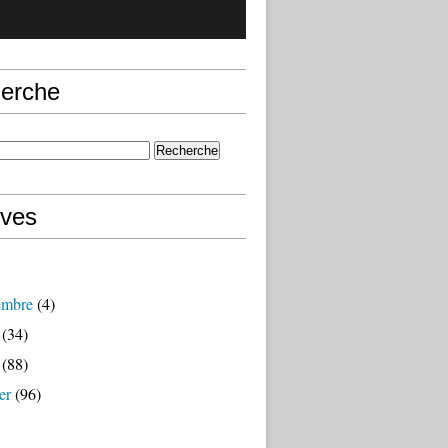
erche
ives
embre
(4)
(34)
(88)
er
(96)