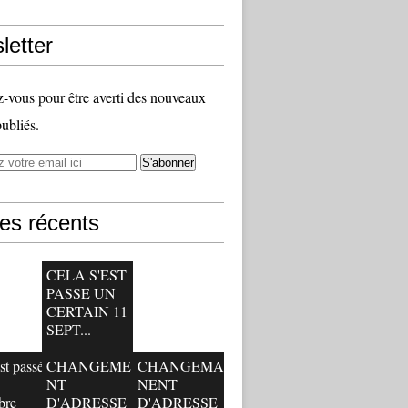
letter
vous pour être averti des nouveaux
publiés.
les récents
CELA S'EST
PASSE UN
CERTAIN 11
SEPT...
st passé
CHANGEME
CHANGEMA
NT
NENT
bre
D'ADRESSE
D'ADRESSE