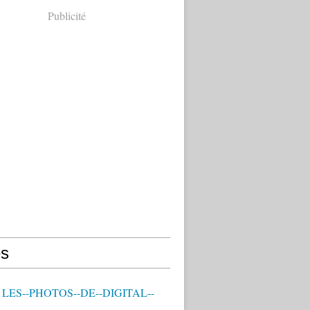
Publicité
s
- LES--PHOTOS--DE--DIGITAL--