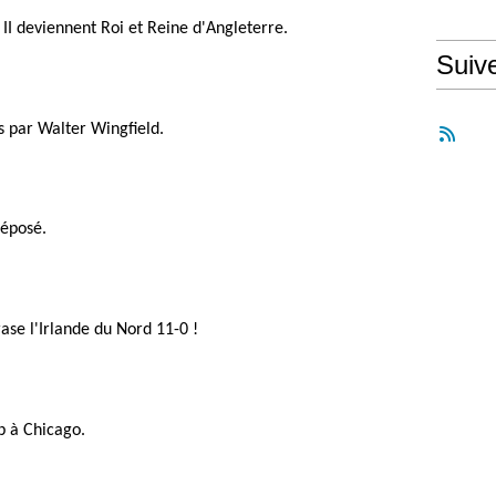
II deviennent Roi et Reine d'Angleterre.
Suiv
s par Walter Wingfield.
déposé.
ase l'Irlande du Nord 11-0 !
b à Chicago.