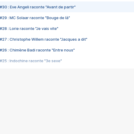
#30 : Eve Angeli raconte "Avant de partir"
#29 : MC Solaar raconte "Bouge de là"
28 : Lorie raconte "Je vais vite"
#27 : Christophe Willem raconte "Jacques a dit"
#26 : Chimène Badi raconte "Entre nous"
#25 : Indochine raconte "3e sexe"
#24 : Zaho raconte "C'est chelou"
#23 : Patrick Bruel raconte "Au café des délices"
#22 : Kyo raconte "Le chemin"
#21 : Nolwenn Leroy raconte "Cassé"
#20 : Patrick Hernandez raconte "Born to be alive"
#19 : Lorie raconte "Près de moi"