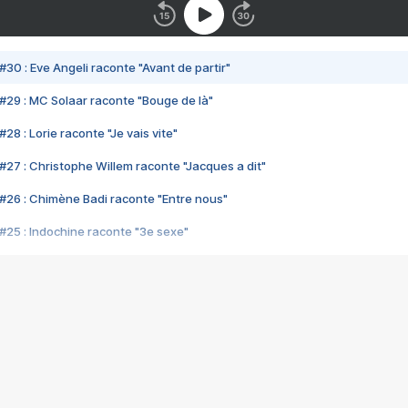
#30 : Eve Angeli raconte "Avant de partir"
#29 : MC Solaar raconte "Bouge de là"
28 : Lorie raconte "Je vais vite"
#27 : Christophe Willem raconte "Jacques a dit"
#26 : Chimène Badi raconte "Entre nous"
#25 : Indochine raconte "3e sexe"
#24 : Zaho raconte "C'est chelou"
#23 : Patrick Bruel raconte "Au café des délices"
#22 : Kyo raconte "Le chemin"
#21 : Nolwenn Leroy raconte "Cassé"
#20 : Patrick Hernandez raconte "Born to be alive"