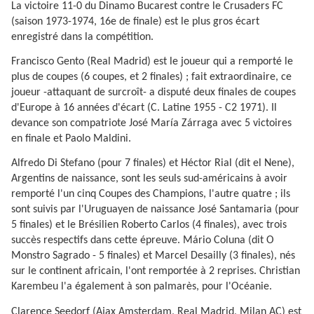
La victoire 11-0 du Dinamo Bucarest contre le Crusaders FC
(saison 1973-1974, 16e de finale) est le plus gros écart
enregistré dans la compétition.
Francisco Gento (Real Madrid) est le joueur qui a remporté le
plus de coupes (6 coupes, et 2 finales) ; fait extraordinaire, ce
joueur -attaquant de surcroît- a disputé deux finales de coupes
d'Europe à 16 années d'écart (C. Latine 1955 - C2 1971). Il
devance son compatriote José María Zárraga avec 5 victoires
en finale et Paolo Maldini.
Alfredo Di Stefano (pour 7 finales) et Héctor Rial (dit el Nene),
Argentins de naissance, sont les seuls sud-américains à avoir
remporté l'un cinq Coupes des Champions, l'autre quatre ; ils
sont suivis par l'Uruguayen de naissance José Santamaria (pour
5 finales) et le Brésilien Roberto Carlos (4 finales), avec trois
succès respectifs dans cette épreuve. Mário Coluna (dit O
Monstro Sagrado - 5 finales) et Marcel Desailly (3 finales), nés
sur le continent africain, l'ont remportée à 2 reprises. Christian
Karembeu l'a également à son palmarès, pour l'Océanie.
Clarence Seedorf (Ajax Amsterdam, Real Madrid, Milan AC) est