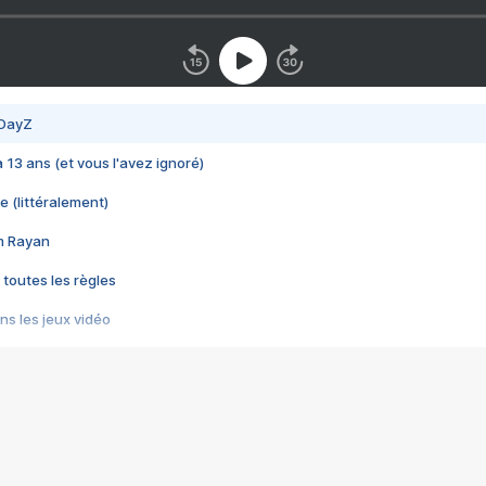
 DayZ
 a 13 ans (et vous l'avez ignoré)
e (littéralement)
im Rayan
 toutes les règles
s les jeux vidéo
us choquant de Rockstar ? - Le scandale BULLY
e plus moche de Steam
du RÊVE tourne au CAUCHEMAR
pendant 8 heures