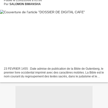
Publié le 23/02/2008 à 03:00
Par
SALOMON BIMANSHA
23 FEVRIER 1455 : Date admise de publication de la Bible de Gutenberg, le
premier livre occidental imprimé avec des caractères mobiles. La Bible est le
nom courant du regroupement des textes sacrés, dans le judaïsme et le
christianisme, bien que chacune...