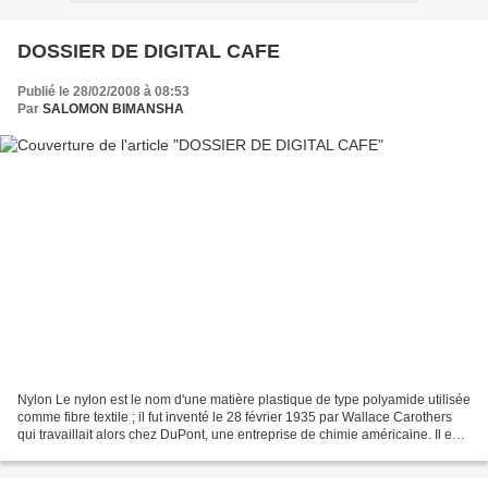
DOSSIER DE DIGITAL CAFE
Publié le 28/02/2008 à 08:53
Par
SALOMON BIMANSHA
Nylon Le nylon est le nom d'une matière plastique de type polyamide utilisée
comme fibre textile ; il fut inventé le 28 février 1935 par Wallace Carothers
qui travaillait alors chez DuPont, une entreprise de chimie américaine. Il est
obtenu par condensation...