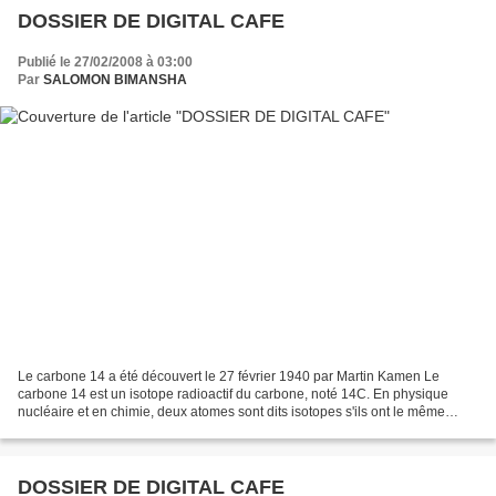
DOSSIER DE DIGITAL CAFE
Publié le 27/02/2008 à 03:00
Par
SALOMON BIMANSHA
Le carbone 14 a été découvert le 27 février 1940 par Martin Kamen Le
carbone 14 est un isotope radioactif du carbone, noté 14C. En physique
nucléaire et en chimie, deux atomes sont dits isotopes s'ils ont le même
nombre de protons mais un nombre de neutrons...
DOSSIER DE DIGITAL CAFE