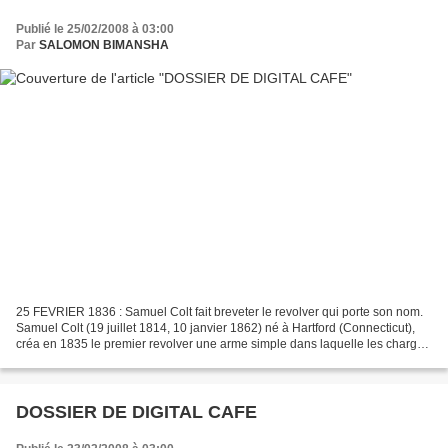
Publié le 25/02/2008 à 03:00
Par
SALOMON BIMANSHA
25 FEVRIER 1836 : Samuel Colt fait breveter le revolver qui porte son nom.
Samuel Colt (19 juillet 1814, 10 janvier 1862) né à Hartford (Connecticut),
créa en 1835 le premier revolver une arme simple dans laquelle les charges
sont logées dans un barillet,...
DOSSIER DE DIGITAL CAFE