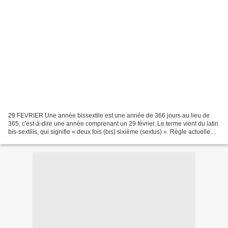
29 FEVRIER Une année bissextile est une année de 366 jours au lieu de
365, c'est-à-dire une année comprenant un 29 février. Le terme vient du latin
bis-sextilis, qui signifie « deux fois (bis) sixième (sextus) ». Règle actuelle
Depuis l'instauration du...