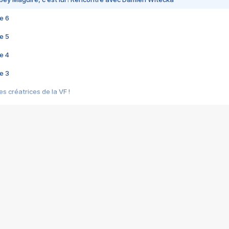
e 6
e 5
e 4
e 3
s créatrices de la VF !
e 2
e 1
e Mektoub My Love arrive enfin ! Rencontre avec Shaïn Boumedine et Sal
i : après Toni en famille
elle réalise le bouleversant Dites lui que je l'aime
ais ! Rencontre autour de Vie privée de Rebecca Zlotowski
 de Marguerite, Grave... Rencontre avec Ella Rumpf