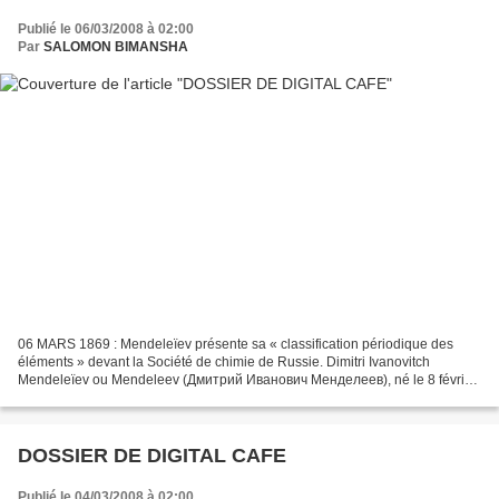
Publié le 06/03/2008 à 02:00
Par
SALOMON BIMANSHA
06 MARS 1869 : Mendeleïev présente sa « classification périodique des
éléments » devant la Société de chimie de Russie. Dimitri Ivanovitch
Mendeleïev ou Mendeleev (Дмитрий Иванович Менделеев), né le 8 février
1834 à Tobolsk et mort le 2 février 1907 à...
DOSSIER DE DIGITAL CAFE
Publié le 04/03/2008 à 02:00