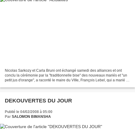
Nicolas Sarkozy et Carla Bruni ont échangé samedi des alliances et ont
conclu la cérémonie par la "traditionnelle bise" des nouveaux mariés et "un
petit jus d'orange", a raconté le maire du VIIIe, François Lebel, qui a marié le
chef de l'Etat et la chanteuse....
DEKOUVERTES DU JOUR
Publié le 04/02/2008 à 05:00
Par
SALOMON BIMANSHA