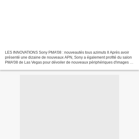
LES INNOVATIONS Sony PMA'08 : nouveautés tous azimuts II Après avoir
présenté une dizaine de nouveaux APN, Sony a également profité du salon
PMA'08 de Las Vegas pour dévoiler de nouveaux périphériques d'images :
deux nouveaux cadres numériques et deux...