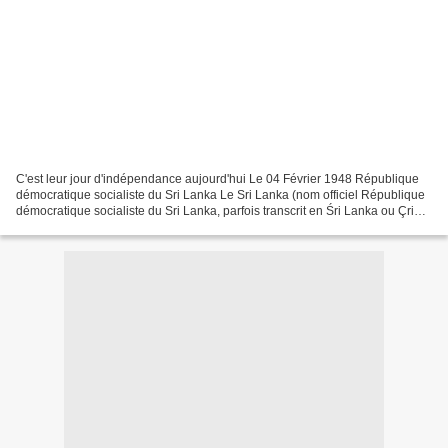
C'est leur jour d'indépendance aujourd'hui Le 04 Février 1948 République
démocratique socialiste du Sri Lanka Le Sri Lanka (nom officiel République
démocratique socialiste du Sri Lanka, parfois transcrit en Śri Lanka ou Çri
Lanka) est un pays d'Asie du...