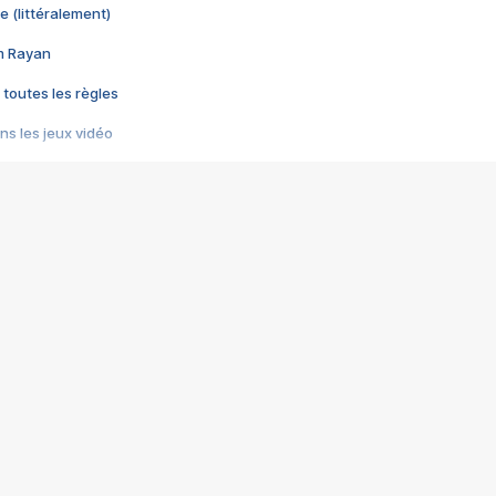
e (littéralement)
im Rayan
 toutes les règles
s les jeux vidéo
us choquant de Rockstar ? - Le scandale BULLY
e plus moche de Steam
du RÊVE tourne au CAUCHEMAR
pendant 8 heures
it… à tort
umiliés par un jeu vidéo
ire - Final Fantasy 8
ti un empire - Age of Empires
story DOFUS