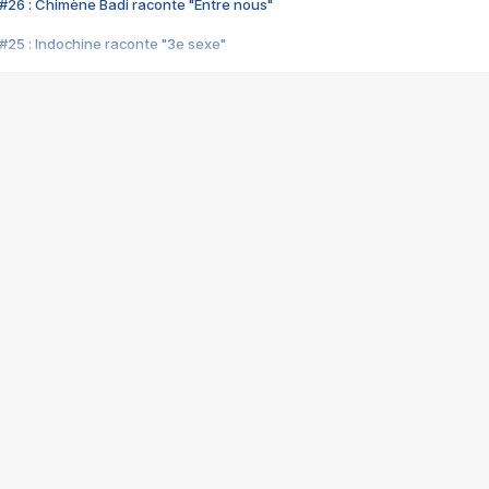
#26 : Chimène Badi raconte "Entre nous"
#25 : Indochine raconte "3e sexe"
#24 : Zaho raconte "C'est chelou"
#23 : Patrick Bruel raconte "Au café des délices"
#22 : Kyo raconte "Le chemin"
#21 : Nolwenn Leroy raconte "Cassé"
#20 : Patrick Hernandez raconte "Born to be alive"
#19 : Lorie raconte "Près de moi"
#18 : Michael Jones raconte "A nos actes manqués" (avec Jean-Jacque
#17 : Khaled raconte "Aïcha"
#16 : Corneille raconte "Parce qu'on vient de loin"
#15 : Indochine raconte "L'aventurier"
14 : Lorie raconte "Sur un air latino"