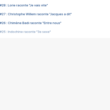
28 : Lorie raconte "Je vais vite"
#27 : Christophe Willem raconte "Jacques a dit"
#26 : Chimène Badi raconte "Entre nous"
#25 : Indochine raconte "3e sexe"
#24 : Zaho raconte "C'est chelou"
#23 : Patrick Bruel raconte "Au café des délices"
#22 : Kyo raconte "Le chemin"
#21 : Nolwenn Leroy raconte "Cassé"
#20 : Patrick Hernandez raconte "Born to be alive"
#19 : Lorie raconte "Près de moi"
#18 : Michael Jones raconte "A nos actes manqués" (avec Jean-Jacque
#17 : Khaled raconte "Aïcha"