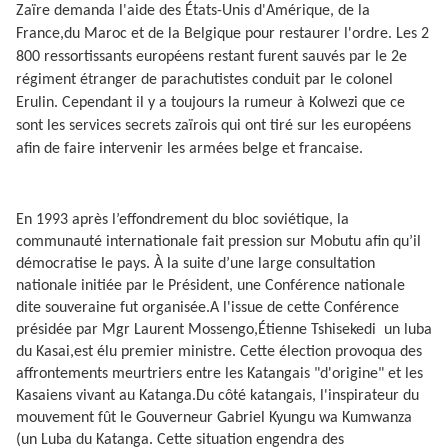
Zaïre demanda l'aide des États-Unis d'Amérique, de la
France,du Maroc et de la Belgique pour restaurer l'ordre. Les 2
800 ressortissants européens restant furent sauvés par le 2e
régiment étranger de parachutistes conduit par le colonel
Erulin. Cependant il y a toujours la rumeur à Kolwezi que ce
sont les services secrets zaïrois qui ont tiré sur les européens
afin de faire intervenir les armées belge et francaise.
En 1993 après l’effondrement du bloc soviétique, la
communauté internationale fait pression sur Mobutu afin qu’il
démocratise le pays. À la suite d’une large consultation
nationale initiée par le Président, une Conférence nationale
dite souveraine fut organisée.A l'issue de cette Conférence
présidée par Mgr Laurent Mossengo,Étienne Tshisekedi
un luba
du Kasai,est élu premier ministre. Cette élection provoqua des
affrontements meurtriers entre les Katangais "d'origine" et les
Kasaiens vivant au Katanga.Du côté katangais, l'inspirateur du
mouvement fût le Gouverneur Gabriel Kyungu wa Kumwanza
(un Luba du Katanga. Cette situation engendra des