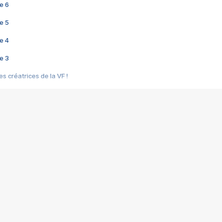
e 6
e 5
e 4
e 3
s créatrices de la VF !
e 2
e 1
e Mektoub My Love arrive enfin ! Rencontre avec Shaïn Boumedine et Sal
i : après Toni en famille
elle réalise le bouleversant Dites lui que je l'aime
ais ! Rencontre autour de Vie privée de Rebecca Zlotowski
 de Marguerite, Grave... Rencontre avec Ella Rumpf
 Les Rêveurs, un film intime sur la santé mentale