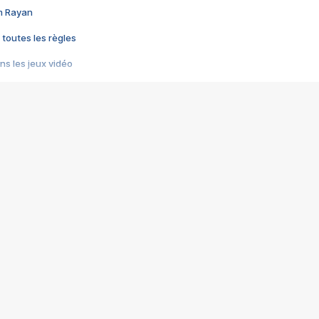
im Rayan
 toutes les règles
s les jeux vidéo
us choquant de Rockstar ? - Le scandale BULLY
e plus moche de Steam
du RÊVE tourne au CAUCHEMAR
pendant 8 heures
it… à tort
umiliés par un jeu vidéo
ire - Final Fantasy 8
ti un empire - Age of Empires
story DOFUS