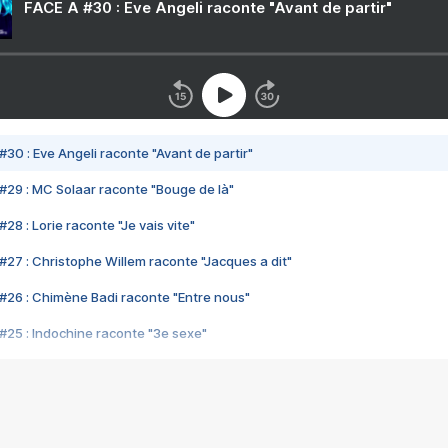
FACE A #30 : Eve Angeli raconte "Avant de partir"
#30 : Eve Angeli raconte "Avant de partir"
#29 : MC Solaar raconte "Bouge de là"
28 : Lorie raconte "Je vais vite"
#27 : Christophe Willem raconte "Jacques a dit"
#26 : Chimène Badi raconte "Entre nous"
#25 : Indochine raconte "3e sexe"
#24 : Zaho raconte "C'est chelou"
#23 : Patrick Bruel raconte "Au café des délices"
#22 : Kyo raconte "Le chemin"