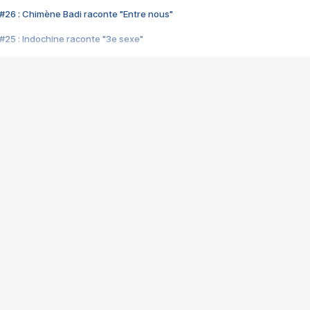
#26 : Chimène Badi raconte "Entre nous"
#25 : Indochine raconte "3e sexe"
#24 : Zaho raconte "C'est chelou"
#23 : Patrick Bruel raconte "Au café des délices"
#22 : Kyo raconte "Le chemin"
#21 : Nolwenn Leroy raconte "Cassé"
#20 : Patrick Hernandez raconte "Born to be alive"
#19 : Lorie raconte "Près de moi"
#18 : Michael Jones raconte "A nos actes manqués" (avec Jean-Jacque
#17 : Khaled raconte "Aïcha"
#16 : Corneille raconte "Parce qu'on vient de loin"
#15 : Indochine raconte "L'aventurier"