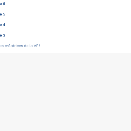
e 6
e 5
e 4
e 3
s créatrices de la VF !
e 2
e 1
e Mektoub My Love arrive enfin ! Rencontre avec Shaïn Boumedine et Sal
i : après Toni en famille
elle réalise le bouleversant Dites lui que je l'aime
ais ! Rencontre autour de Vie privée de Rebecca Zlotowski
 de Marguerite, Grave... Rencontre avec Ella Rumpf
 Les Rêveurs, un film intime sur la santé mentale