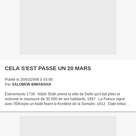
CELA S'EST PASSE UN 20 MARS
Publié le 20/03/2008 à 03:00
Par
SALOMON BIMANSHA
Évènements 1739 : Nâdir Shâh prend la ville de Delhi qu'il fait piller et
ordonne le massacre de 30 000 de ses habitants. 1897 : La France signe
avec l'Éthiopie un traité fixant la frontière de la Somalie. 1912 : Date initiale
du lancement du Titanic....