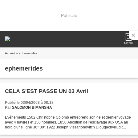
Publicité
MENU
Accueil
» ephemerides
ephemerides
CELA S'EST PASSE UN 03 Avril
Publié le 03/04/2008 à 08:18
Par
SALOMON BIMANSHA
Evénements 1502 Christophe Colomb entreprend son 4e et dernier voyage
avec 4 navires et 150 hommes. 1850 Abolition de l'esclavage aux USA au
nord d'une ligne 36° 30'. 1922 Joseph Vissarionovitch Djougachvili, dit
Joseph Staline est nommé secrétaire du...