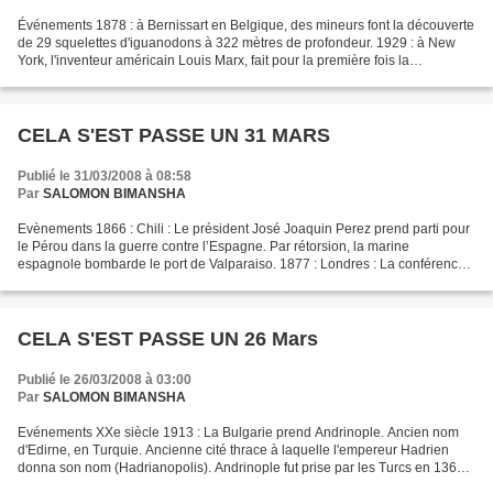
Événements 1878 : à Bernissart en Belgique, des mineurs font la découverte
de 29 squelettes d'iguanodons à 322 mètres de profondeur. 1929 : à New
York, l'inventeur américain Louis Marx, fait pour la première fois la
démonstration de sa nouvelle création...
CELA S'EST PASSE UN 31 MARS
Publié le 31/03/2008 à 08:58
Par
SALOMON BIMANSHA
Evènements 1866 : Chili : Le président José Joaquin Perez prend parti pour
le Pérou dans la guerre contre l’Espagne. Par rétorsion, la marine
espagnole bombarde le port de Valparaiso. 1877 : Londres : La conférence
internationale sur les Balkans adopte...
CELA S'EST PASSE UN 26 Mars
Publié le 26/03/2008 à 03:00
Par
SALOMON BIMANSHA
Evénements XXe siècle 1913 : La Bulgarie prend Andrinople. Ancien nom
d'Edirne, en Turquie. Ancienne cité thrace à laquelle l'empereur Hadrien
donna son nom (Hadrianopolis). Andrinople fut prise par les Turcs en 1360.
En 1829, la Russie et la Turquie...