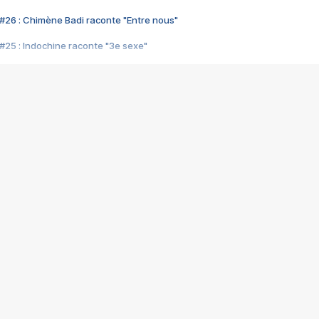
#26 : Chimène Badi raconte "Entre nous"
#25 : Indochine raconte "3e sexe"
#24 : Zaho raconte "C'est chelou"
#23 : Patrick Bruel raconte "Au café des délices"
#22 : Kyo raconte "Le chemin"
#21 : Nolwenn Leroy raconte "Cassé"
#20 : Patrick Hernandez raconte "Born to be alive"
#19 : Lorie raconte "Près de moi"
#18 : Michael Jones raconte "A nos actes manqués" (avec Jean-Jacque
#17 : Khaled raconte "Aïcha"
#16 : Corneille raconte "Parce qu'on vient de loin"
#15 : Indochine raconte "L'aventurier"