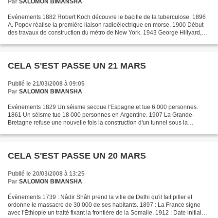
Par
SALOMON BIMANSHA
Evénements 1882 Robert Koch découvre le bacille de la tuberculose. 1896
A. Popov réalise la première liaison radioélectrique en morse. 1900 Début
des travaux de construction du métro de New York. 1943 George Hillyard,
champion olympique de tennis en double...
CELA S'EST PASSE UN 21 MARS
Publié le 21/03/2008 à 09:05
Par
SALOMON BIMANSHA
Evénements 1829 Un séisme secoue l'Espagne et tue 6 000 personnes.
1861 Un séisme tue 18 000 personnes en Argentine. 1907 La Grande-
Bretagne refuse une nouvelle fois la construction d'un tunnel sous la
Manche. 1939 L'Allemagne annexe Memel, Lituanie....
CELA S'EST PASSE UN 20 MARS
Publié le 20/03/2008 à 13:25
Par
SALOMON BIMANSHA
Évènements 1739 : Nâdir Shâh prend la ville de Delhi qu'il fait piller et
ordonne le massacre de 30 000 de ses habitants. 1897 : La France signe
avec l'Éthiopie un traité fixant la frontière de la Somalie. 1912 : Date initiale