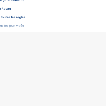
e (littéralement)
im Rayan
 toutes les règles
s les jeux vidéo
us choquant de Rockstar ? - Le scandale BULLY
e plus moche de Steam
du RÊVE tourne au CAUCHEMAR
pendant 8 heures
it… à tort
umiliés par un jeu vidéo
ire - Final Fantasy 8
ti un empire - Age of Empires
story DOFUS