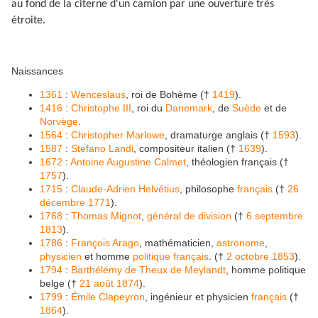
au fond de la citerne d'un camion par une ouverture très
étroite.
Naissances
1361
:
Wenceslaus
, roi de Bohème (†
1419
).
1416
:
Christophe III
, roi du
Danemark
, de
Suède
et de
Norvège
.
1564
:
Christopher Marlowe
, dramaturge anglais (†
1593
).
1587
:
Stefano Landi
, compositeur italien (†
1639
).
1672
:
Antoine Augustine Calmet
, théologien français (†
1757
).
1715
:
Claude-Adrien Helvétius
, philosophe
français
(†
26
décembre
1771
).
1768
:
Thomas Mignot
,
général de division
(†
6 septembre
1813
).
1786
:
François Arago
, mathématicien,
astronome
,
physicien
et homme
politique
français
. (†
2 octobre
1853
).
1794
:
Barthélémy de Theux de Meylandt
, homme politique
belge (†
21 août
1874
).
1799
:
Émile Clapeyron
, ingénieur et physicien
français
(†
1864
).