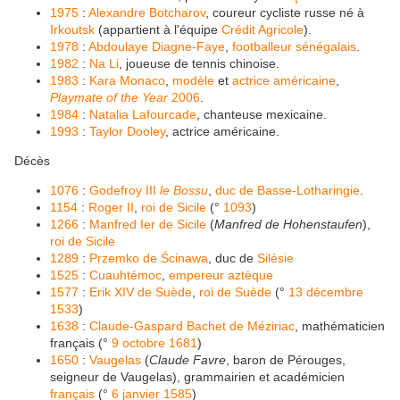
1975
:
Alexandre Botcharov
, coureur cycliste russe né à
Irkoutsk
(appartient à l'équipe
Crédit Agricole
).
1978
:
Abdoulaye Diagne-Faye
,
footballeur
sénégalais
.
1982
:
Na Li
, joueuse de tennis chinoise.
1983
:
Kara Monaco
,
modèle
et
actrice
américaine
,
Playmate of the Year
2006
.
1984
:
Natalia Lafourcade
, chanteuse mexicaine.
1993
:
Taylor Dooley
, actrice américaine.
Décès
1076
:
Godefroy III
le Bossu
,
duc de Basse-Lotharingie
.
1154
:
Roger II
,
roi de Sicile
(°
1093
)
1266
:
Manfred Ier de Sicile
(
Manfred de Hohenstaufen
),
roi de Sicile
1289
:
Przemko de Ścinawa
, duc de
Silésie
1525
:
Cuauhtémoc
,
empereur aztèque
1577
:
Erik XIV de Suède
,
roi de Suède
(°
13 décembre
1533
)
1638
:
Claude-Gaspard Bachet de Méziriac
, mathématicien
français (°
9 octobre
1681
)
1650
:
Vaugelas
(
Claude Favre
, baron de Pérouges,
seigneur de Vaugelas), grammairien et académicien
français
(°
6 janvier
1585
)