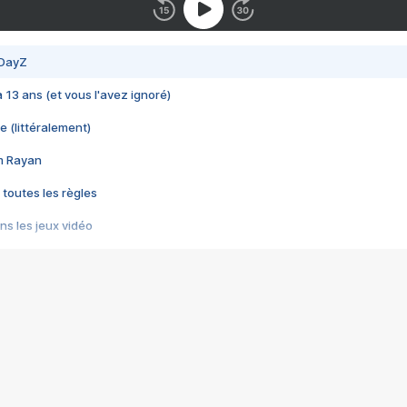
 DayZ
 a 13 ans (et vous l'avez ignoré)
e (littéralement)
im Rayan
 toutes les règles
s les jeux vidéo
us choquant de Rockstar ? - Le scandale BULLY
e plus moche de Steam
du RÊVE tourne au CAUCHEMAR
pendant 8 heures
it… à tort