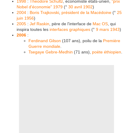
1998
:
Theodore Schultz
, économiste états-unien,
"prix
Nobel d'économie"
1979
(°
30 avril
1902
)
2004
:
Boris Trajkovski
,
président de la Macédoine
(°
25
juin
1956
)
2005
:
Jef Raskin
, père de l'interface de
Mac OS
, qui
inspira toutes les
interfaces graphiques
(°
9 mars
1943
)
2006
:
Ferdinand Gilson
(107 ans), poilu de la
Première
Guerre mondiale
.
Tsegaye Gebre-Medhin
(71 ans),
poète
éthiopien
.