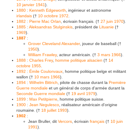
10 janvier
1941
).
1880
:
Kenneth Edgeworth
, ingénieur et astronome
irlandais
(†
10 octobre
1972
.
1882
:
Pierre Mac Orlan
, écrivain français. (†
27 juin
1970
).
1885
:
Aleksandras Stulginskis
, président de
Lituanie
(†
1969
).
1887
:
Grover Cleveland Alexander
, joueur de baseball (†
1950
).
William Frawley
, acteur américain. (†
3 mars
1966
).
1888
:
Charles Frey
,
homme politique alsacien
(†
14
octobre
1955
.
1892
:
Émile Coulonvaux
, homme politique belge et militant
wallon (†
10 mars
1966
).
1894
:
Wilhelm Bittrich
, pilote de chasse durant la
Première
Guerre mondiale
et un général de corps d'armée durant la
Seconde Guerre mondiale
(†
19 avril
1979
).
1899
:
Max Petitpierre
, homme politique suisse.
1900
:
Jean Negulesco
, réalisateur américain d'origine
roumaine. (†
18 juillet
1993
).
1902
:
Jean Bruller, dit
Vercors
, écrivain
français
(†
10 juin
1991
).