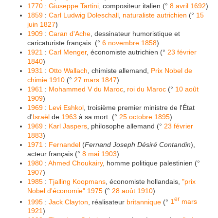
1770
:
Giuseppe Tartini
, compositeur italien (°
8 avril
1692
)
1859
:
Carl Ludwig Doleschall
,
naturaliste
autrichien
(°
15
juin
1827
)
1909
:
Caran d'Ache
, dessinateur humoristique et
caricaturiste français. (°
6 novembre
1858
)
1921
:
Carl Menger
, économiste autrichien (°
23 février
1840
)
1931
:
Otto Wallach
, chimiste allemand,
Prix Nobel de
chimie
1910
(°
27 mars
1847
)
1961
:
Mohammed V du Maroc
,
roi du Maroc
(°
10 août
1909
)
1969
:
Levi Eshkol
, troisième premier ministre de l'État
d'
Israël
de
1963
à sa mort. (°
25 octobre
1895
)
1969
:
Karl Jaspers
, philosophe allemand (°
23 février
1883
)
1971
:
Fernandel
(
Fernand Joseph Désiré Contandin
),
acteur français (°
8 mai
1903
)
1980
:
Ahmed Choukairy
, homme politique palestinien (°
1907
)
1985
:
Tjalling Koopmans
, économiste hollandais,
"prix
Nobel d'économie"
1975
(°
28 août
1910
)
er
1995
:
Jack Clayton
, réalisateur
britannique
(°
1
mars
1921
)