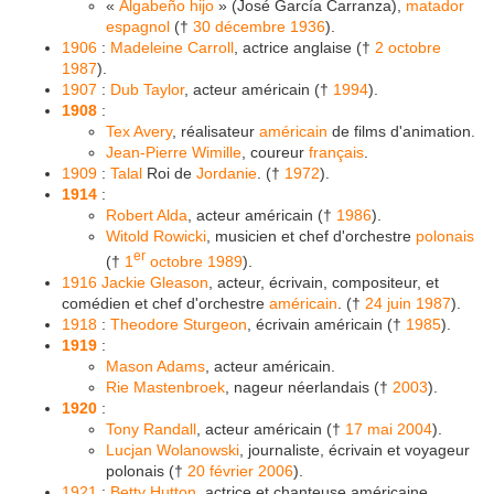
«
Algabeño hijo
» (José García Carranza),
matador
espagnol
(†
30 décembre
1936
).
1906
:
Madeleine Carroll
, actrice anglaise (†
2 octobre
1987
).
1907
:
Dub Taylor
, acteur américain (†
1994
).
1908
:
Tex Avery
, réalisateur
américain
de films d'animation.
Jean-Pierre Wimille
, coureur
français
.
1909
:
Talal
Roi de
Jordanie
. (†
1972
).
1914
:
Robert Alda
, acteur américain (†
1986
).
Witold Rowicki
, musicien et chef d'orchestre
polonais
er
(†
1
octobre
1989
).
1916
Jackie Gleason
, acteur, écrivain, compositeur, et
comédien et chef d'orchestre
américain
. (†
24 juin
1987
).
1918
:
Theodore Sturgeon
, écrivain américain (†
1985
).
1919
:
Mason Adams
, acteur américain.
Rie Mastenbroek
, nageur néerlandais (†
2003
).
1920
:
Tony Randall
, acteur américain (†
17 mai
2004
).
Lucjan Wolanowski
, journaliste, écrivain et voyageur
polonais (†
20 février
2006
).
1921
:
Betty Hutton
, actrice et chanteuse américaine.