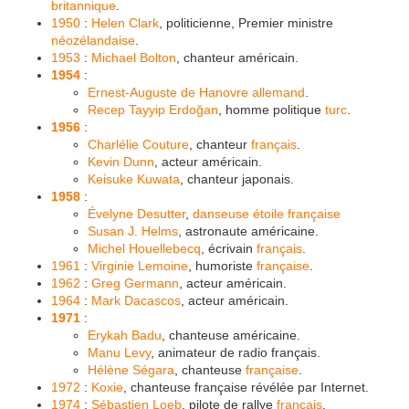
britannique
.
1950
:
Helen Clark
, politicienne, Premier ministre
néozélandaise
.
1953
:
Michael Bolton
, chanteur américain.
1954
:
Ernest-Auguste de Hanovre
allemand
.
Recep Tayyip Erdoğan
, homme politique
turc
.
1956
:
Charlélie Couture
, chanteur
français
.
Kevin Dunn
, acteur américain.
Keisuke Kuwata
, chanteur japonais.
1958
:
Évelyne Desutter
,
danseuse étoile
française
Susan J. Helms
, astronaute américaine.
Michel Houellebecq
, écrivain
français
.
1961
:
Virginie Lemoine
, humoriste
française
.
1962
:
Greg Germann
, acteur américain.
1964
:
Mark Dacascos
, acteur américain.
1971
:
Erykah Badu
, chanteuse américaine.
Manu Levy
, animateur de radio français.
Hélène Ségara
, chanteuse
française
.
1972
:
Koxie
, chanteuse française révélée par Internet.
1974
:
Sébastien Loeb
, pilote de rallye
français
.