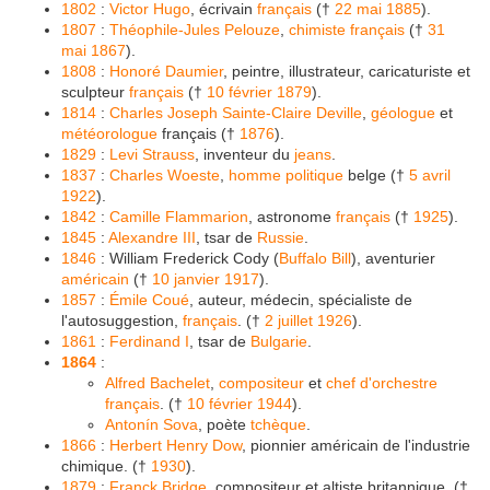
1802
:
Victor Hugo
, écrivain
français
(†
22 mai
1885
).
1807
:
Théophile-Jules Pelouze
,
chimiste
français
(†
31
mai
1867
).
1808
:
Honoré Daumier
, peintre, illustrateur, caricaturiste et
sculpteur
français
(†
10 février
1879
).
1814
:
Charles Joseph Sainte-Claire Deville
,
géologue
et
météorologue
français (†
1876
).
1829
:
Levi Strauss
, inventeur du
jeans
.
1837
:
Charles Woeste
,
homme politique
belge (†
5 avril
1922
).
1842
:
Camille Flammarion
, astronome
français
(†
1925
).
1845
:
Alexandre III
, tsar de
Russie
.
1846
: William Frederick Cody (
Buffalo Bill
), aventurier
américain
(†
10 janvier
1917
).
1857
:
Émile Coué
, auteur, médecin, spécialiste de
l'autosuggestion,
français
. (†
2 juillet
1926
).
1861
:
Ferdinand I
, tsar de
Bulgarie
.
1864
:
Alfred Bachelet
,
compositeur
et
chef d'orchestre
français
. (†
10 février
1944
).
Antonín Sova
, poète
tchèque
.
1866
:
Herbert Henry Dow
, pionnier américain de l'industrie
chimique. (†
1930
).
1879
:
Franck Bridge
, compositeur et altiste britannique. (†