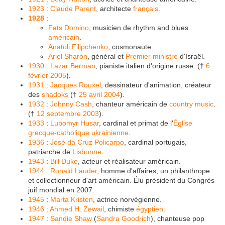
1923
:
Claude Parent
, architecte
français
.
1928
:
Fats Domino
, musicien de rhythm and blues
américain
.
Anatoli Filipchenko
, cosmonaute.
Ariel Sharon
, général et
Premier ministre
d'Israël.
1930
:
Lazar Berman
, pianiste italien d'origine russe. (†
6
février
2005
).
1931
:
Jacques Rouxel
, dessinateur d'animation, créateur
des
shadoks
(†
25 avril
2004
).
1932
:
Johnny Cash
, chanteur américain de
country music
.
(†
12 septembre
2003
).
1933
:
Lubomyr Husar
, cardinal et primat de l'
Église
grecque-catholique ukrainienne
.
1936
:
José da Cruz Policarpo
, cardinal portugais,
patriarche de
Lisbonne
.
1943
:
Bill Duke
, acteur et réalisateur américain.
1944
:
Ronald Lauder
, homme d'affaires, un philanthrope
et collectionneur d'art américain. Élu président du Congrès
juif mondial en 2007.
1945
:
Marta Kristen
, actrice norvégienne.
1946
:
Ahmed H. Zewail
, chimiste
égyptien
.
1947
:
Sandie Shaw
(
Sandra Goodrich
), chanteuse pop