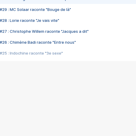
#29 : MC Solaar raconte "Bouge de là"
28 : Lorie raconte "Je vais vite"
#27 : Christophe Willem raconte "Jacques a dit"
#26 : Chimène Badi raconte "Entre nous"
#25 : Indochine raconte "3e sexe"
#24 : Zaho raconte "C'est chelou"
#23 : Patrick Bruel raconte "Au café des délices"
#22 : Kyo raconte "Le chemin"
#21 : Nolwenn Leroy raconte "Cassé"
#20 : Patrick Hernandez raconte "Born to be alive"
#19 : Lorie raconte "Près de moi"
#18 : Michael Jones raconte "A nos actes manqués" (avec Jean-Jacque