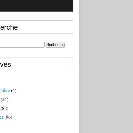
erche
ives
embre
(4)
(34)
(88)
er
(96)