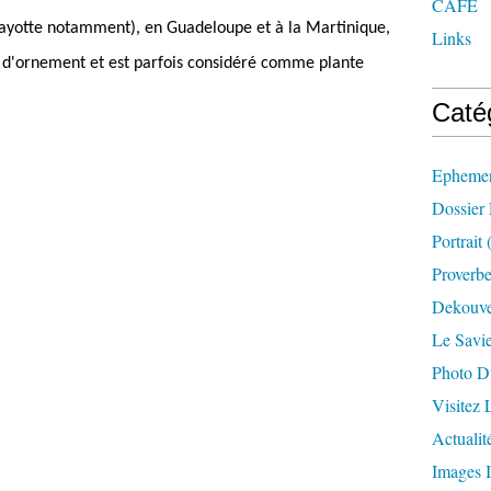
CAFE
 Mayotte notamment), en Guadeloupe et à la Martinique,
Links
e d'ornement et est parfois considéré comme plante
Caté
Ephemer
Dossier
Portrait
(
Proverbe
Dekouve
Le Savi
Photo D
Visitez
Actualit
Images I