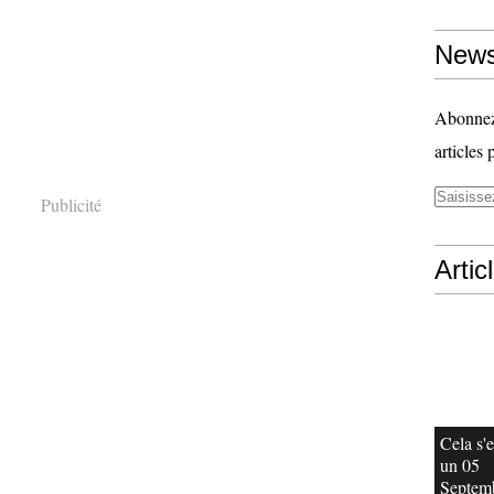
News
Abonnez-
articles 
Publicité
Artic
Cela s'e
un 05
Septem