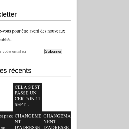
letter
vous pour être averti des nouveaux
publiés.
les récents
CELA S'EST
PASSE UN
CERTAIN 11
SEPT...
st passé
CHANGEME
CHANGEMA
NT
NENT
bre
D'ADRESSE
D'ADRESSE