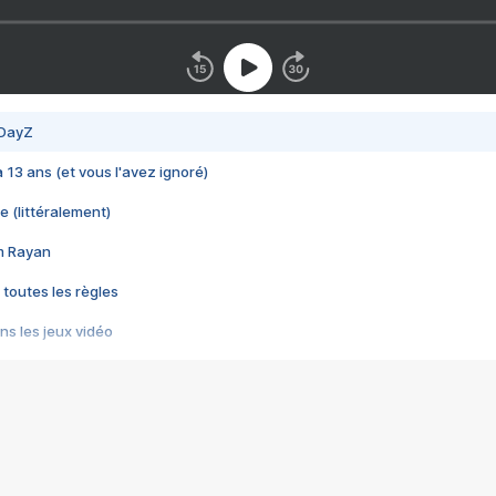
 DayZ
 a 13 ans (et vous l'avez ignoré)
e (littéralement)
im Rayan
 toutes les règles
s les jeux vidéo
us choquant de Rockstar ? - Le scandale BULLY
e plus moche de Steam
du RÊVE tourne au CAUCHEMAR
pendant 8 heures