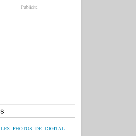
Publicité
s
- LES--PHOTOS--DE--DIGITAL--