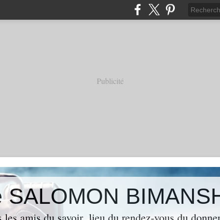
Publicité
 de SALOMON BIMANS
s les amis du savoir ,lieu du rendez-vous du donner