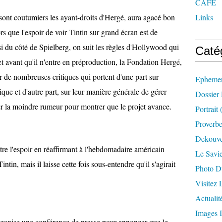
CAFE
ont coutumiers les ayant-droits d'Hergé, aura agacé bon
Links
s que l'espoir de voir Tintin sur grand écran est de
si du côté de Spielberg, on suit les règles d'Hollywood qui
Caté
et avant qu'il n'entre en préproduction, la Fondation Hergé,
r de nombreuses critiques qui portent d'une part sur
Ephemer
ue et d'autre part, sur leur manière générale de gérer
Dossier
er la moindre rumeur pour montrer que le projet avance.
Portrait
(
Proverbe
Dekouve
re l'espoir en réaffirmant à l'hebdomadaire américain
Le Savi
ntin, mais il laisse cette fois sous-entendre qu'il s'agirait
Photo D
Visitez
Actualit
Images I
ganise une conférence de presse pour annoncer que le