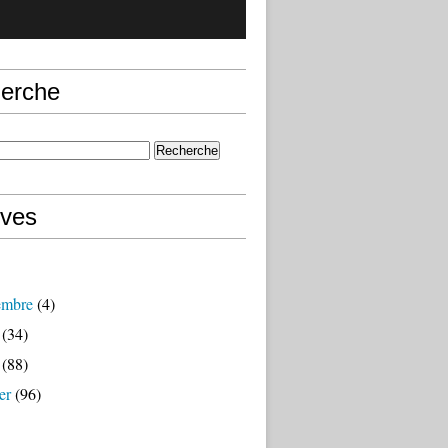
erche
ives
embre
(4)
(34)
(88)
er
(96)