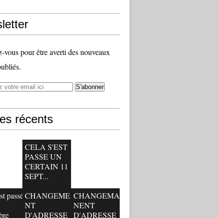
letter
vous pour être averti des nouveaux
publiés.
les récents
CELA S'EST
PASSE UN
CERTAIN 11
SEPT...
st passé
CHANGEME
CHANGEMA
NT
NENT
bre
D'ADRESSE
D'ADRESSE