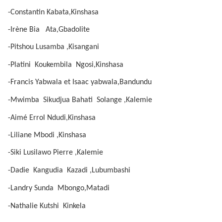
-Constantin Kabata,Kinshasa
-Irène Bia
Ata,Gbadolite
-Pitshou Lusamba ,Kisangani
-Platini
Koukembila
Ngosi,Kinshasa
-Francis Yabwala et Isaac yabwala,Bandundu
-Mwimba
Sikudjua Bahati
Solange ,Kalemie
-Aimé Errol Ndudi,Kinshasa
-Liliane Mbodi ,Kinshasa
-Siki Lusilawo Pierre ,Kalemie
-Dadie
Kangudia
Kazadi ,Lubumbashi
-Landry Sunda
Mbongo,Matadi
-Nathalie Kutshi
Kinkela