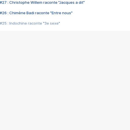
#27 : Christophe Willem raconte "Jacques a dit"
#26 : Chimène Badi raconte "Entre nous"
#25 : Indochine raconte "3e sexe"
#24 : Zaho raconte "C'est chelou"
#23 : Patrick Bruel raconte "Au café des délices"
#22 : Kyo raconte "Le chemin"
#21 : Nolwenn Leroy raconte "Cassé"
#20 : Patrick Hernandez raconte "Born to be alive"
#19 : Lorie raconte "Près de moi"
#18 : Michael Jones raconte "A nos actes manqués" (avec Jean-Jacque
#17 : Khaled raconte "Aïcha"
#16 : Corneille raconte "Parce qu'on vient de loin"
#15 : Indochine raconte "L'aventurier"