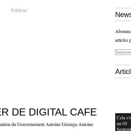
Publicité
News
Abonnez-
articles 
Artic
R DE DIGITAL CAFE
Cela s'e
un 05
ormation du Gouvernement Antoine Gizenga Antoine
Septem