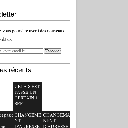
letter
vous pour être averti des nouveaux
publiés.
les récents
CELA S'EST
PASSE UN
CERTAIN 11
SEPT...
st passé
CHANGEME
CHANGEMA
NT
NENT
bre
D'ADRESSE
D'ADRESSE