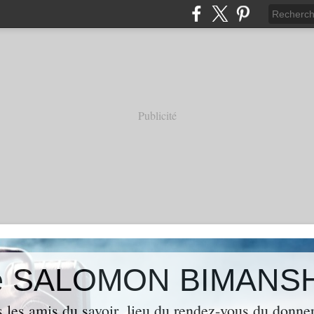
Publicité
 de SALOMON BIMANS
s les amis du savoir ,lieu du rendez-vous du donner