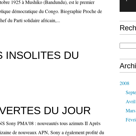
ctobre 1925 à Mushiko (Bandundu), est le premier
ublique démocratique du Congo. Biographie Proche de
f du Parti solidaire africain,...
Rech
 INSOLITES DU
Arch
2008
Sept
Avril
VERTES DU JOUR
Mars
Févri
ony PMA'08 : nouveautés tous azimuts II Après
dizaine de nouveaux APN, Sony a également profité du