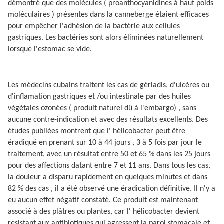
démontré que des molécules ( proanthocyanidines à haut poids
moléculaires ) présentes dans la canneberge étaient efficaces
pour empêcher l'adhésion de la bactérie aux cellules
gastriques. Les bactéries sont alors éliminées naturellement
lorsque l'estomac se vide.
Les médecins cubains traitent les cas de gériadis, d'ulcères ou
d'inflamation gastriques et /ou intestinale par des huiles
végétales ozonées ( produit naturel dû à l'embargo) , sans
aucune contre-indication et avec des résultats excellents. Des
études publiées montrent que l' hélicobacter peut être
éradiqué en prenant sur 10 à 44 jours , 3 à 5 fois par jour le
traitement, avec un résultat entre 50 et 65 % dans les 25 jours
pour des affections datant entre 7 et 11 ans. Dans tous les cas,
la douleur a disparu rapidement en quelques minutes et dans
82 % des cas , il a été observé une éradication définitive. Il n'y a
eu aucun effet négatif constaté. Ce produit est maintenant
associé à des plâtres ou plantes, car l' hélicobacter devient
resistant aux antibiotiques qui agressent la paroi stomacale et