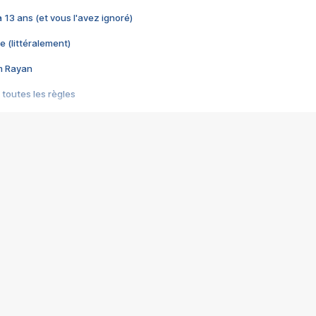
 a 13 ans (et vous l'avez ignoré)
e (littéralement)
im Rayan
 toutes les règles
s les jeux vidéo
us choquant de Rockstar ? - Le scandale BULLY
e plus moche de Steam
du RÊVE tourne au CAUCHEMAR
pendant 8 heures
it… à tort
umiliés par un jeu vidéo
ire - Final Fantasy 8