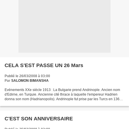
CELA S'EST PASSE UN 26 Mars
Publié le 26/03/2008 à 03:00
Par
SALOMON BIMANSHA
Evénements XXe siècle 1913 : La Bulgarie prend Andrinople. Ancien nom
d'Edirne, en Turquie. Ancienne cité thrace à laquelle l'empereur Hadrien
donna son nom (Hadrianopolis). Andrinople fut prise par les Turcs en 1360.
En 1829, la Russie et la Turquie...
C'EST SON ANNIVERSAIRE