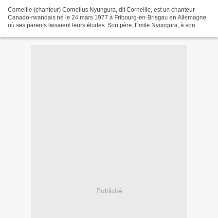
Corneille (chanteur) Cornelius Nyungura, dit Corneille, est un chanteur
Canado-rwandais né le 24 mars 1977 à Fribourg-en-Brisgau en Allemagne
où ses parents faisaient leurs études. Son père, Émile Nyungura, à son
retour au Rwanda, deviendra un des dirigeants...
Publicité