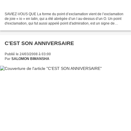
SAVIEZ-VOUS QUE La forme du point d’exclamation vient de l’exclamation
de joie « io » en latin, qui a été abrégée d’un I au-dessus d’un O. Un point
d'exclamation, qui fut aussi appelé point d'admiration, est un signe de
ponctuation qui se met à la fin...
C'EST SON ANNIVERSAIRE
Publié le 24/03/2008 à 03:00
Par
SALOMON BIMANSHA