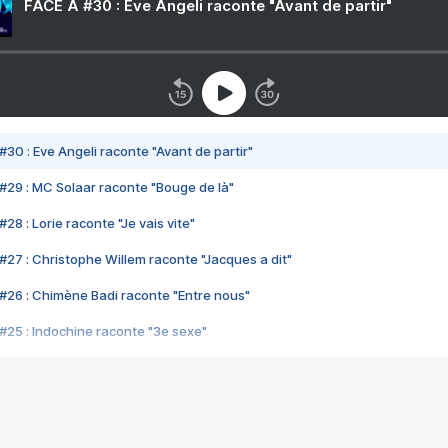
FACE A #30 : Eve Angeli raconte "Avant de partir"
#30 : Eve Angeli raconte "Avant de partir"
#29 : MC Solaar raconte "Bouge de là"
28 : Lorie raconte "Je vais vite"
#27 : Christophe Willem raconte "Jacques a dit"
#26 : Chimène Badi raconte "Entre nous"
#25 : Indochine raconte "3e sexe"
#24 : Zaho raconte "C'est chelou"
#23 : Patrick Bruel raconte "Au café des délices"
#22 : Kyo raconte "Le chemin"