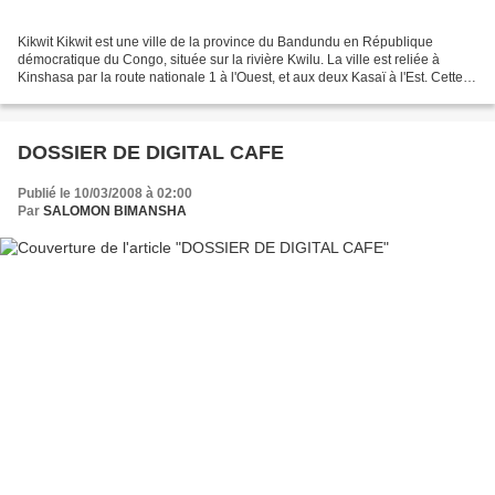
Kikwit Kikwit est une ville de la province du Bandundu en République
démocratique du Congo, située sur la rivière Kwilu. La ville est reliée à
Kinshasa par la route nationale 1 à l'Ouest, et aux deux Kasaï à l'Est. Cette
ville est considérée comme une...
DOSSIER DE DIGITAL CAFE
Publié le 10/03/2008 à 02:00
Par
SALOMON BIMANSHA