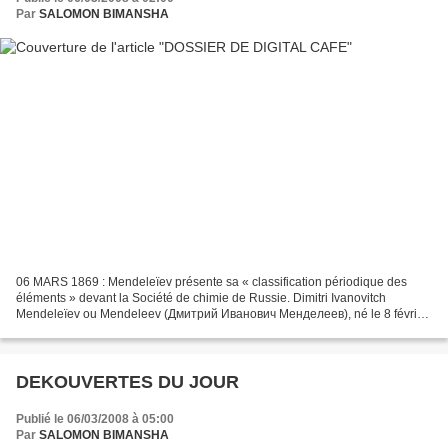
Par
SALOMON BIMANSHA
06 MARS 1869 : Mendeleïev présente sa « classification périodique des
éléments » devant la Société de chimie de Russie. Dimitri Ivanovitch
Mendeleïev ou Mendeleev (Дмитрий Иванович Менделеев), né le 8 février
1834 à Tobolsk et mort le 2 février 1907 à...
DEKOUVERTES DU JOUR
Publié le 06/03/2008 à 05:00
Par
SALOMON BIMANSHA