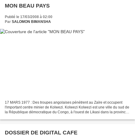
MON BEAU PAYS
Publié le 17/03/2008 à 02:00
Par
SALOMON BIMANSHA
17 MARS 1977 : Des troupes angolaises pénètrent au Zaïre et occupent
l'important centre minier de Kolwezi. Kolwezi Kolwezi est une ville du sud de
la République démocratique du Congo, à l'ouest de Likasi dans la province
du Katanga. Situé à près de 1...
DOSSIER DE DIGITAL CAFE