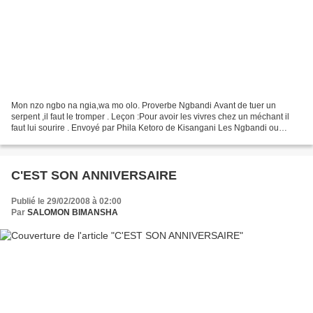
Mon nzo ngbo na ngia,wa mo olo. Proverbe Ngbandi Avant de tuer un
serpent ,il faut le tromper . Leçon :Pour avoir les vivres chez un méchant il
faut lui sourire . Envoyé par Phila Ketoro de Kisangani Les Ngbandi ou
Sango, sont un groupe ethnique d'origine...
C'EST SON ANNIVERSAIRE
Publié le 29/02/2008 à 02:00
Par
SALOMON BIMANSHA