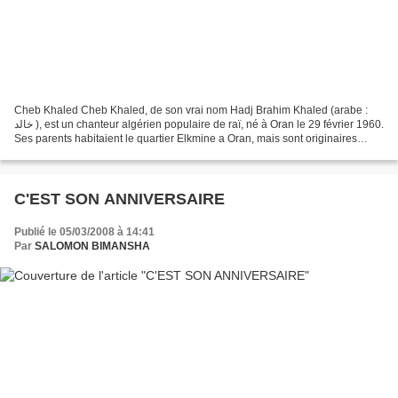
Cheb Khaled Cheb Khaled, de son vrai nom Hadj Brahim Khaled (arabe :
خالد ), est un chanteur algérien populaire de raï, né à Oran le 29 février 1960.
Ses parents habitaient le quartier Elkmine a Oran, mais sont originaires
d'une tribu des Brahma dans...
C'EST SON ANNIVERSAIRE
Publié le 05/03/2008 à 14:41
Par
SALOMON BIMANSHA