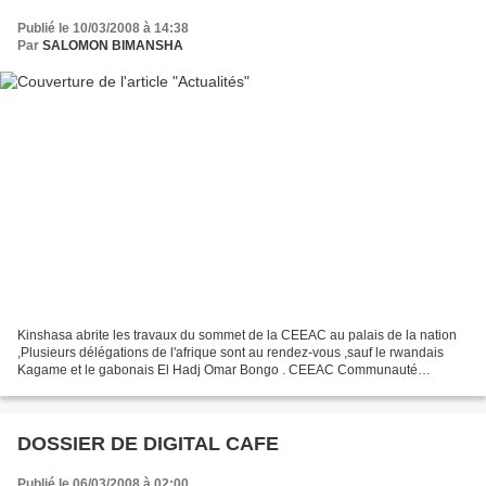
Publié le 10/03/2008 à 14:38
Par
SALOMON BIMANSHA
Kinshasa abrite les travaux du sommet de la CEEAC au palais de la nation
,Plusieurs délégations de l'afrique sont au rendez-vous ,sauf le rwandais
Kagame et le gabonais El Hadj Omar Bongo . CEEAC Communauté
économique des États d’Afrique centrale Description...
DOSSIER DE DIGITAL CAFE
Publié le 06/03/2008 à 02:00