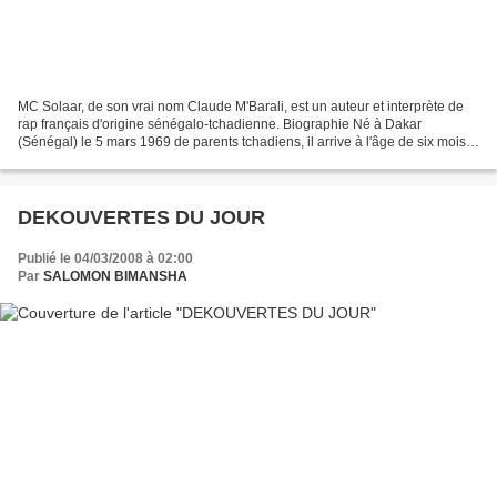
MC Solaar, de son vrai nom Claude M'Barali, est un auteur et interprète de
rap français d'origine sénégalo-tchadienne. Biographie Né à Dakar
(Sénégal) le 5 mars 1969 de parents tchadiens, il arrive à l'âge de six mois
en région Parisienne, plus précisément...
DEKOUVERTES DU JOUR
Publié le 04/03/2008 à 02:00
Par
SALOMON BIMANSHA