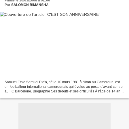
Publié le 10/03/2008 à 02:00
Par
SALOMON BIMANSHA
Samuel Eto'o Samuel Eto'o, né le 10 mars 1981 à Nkon au Cameroun, est
un footballeur international camerounais qui évolue au poste d'avant-centre
au FC Barcelone. Biographie Ses débuts et ses difficultés À l'âge de 14 ans
avec ses frères Etienne et David...