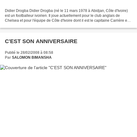
Didier Drogba Didier Drogba (né le 11 mars 1978 à Abidjan, Côte d'Ivoire)
est un footballeur ivoirien. Il joue actuellement pour le club anglais de
Chelsea et pour l'équipe de Côte d'Ivoire dont il est le capitaine Carrière en
club Enfance Didier Drogba,...
C'EST SON ANNIVERSAIRE
Publié le 28/02/2008 à 08:58
Par
SALOMON BIMANSHA