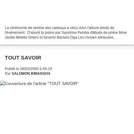
La cérémonie de remise des cadeaux a vécu Voici l'album photo de
l'événement : D'abord la prière par Sandrine Pemba Attitude de prière Mme
Jackie Betoko Dirpro et Severin Bamani Dga Les choses sérieuses
commencent chacun découvre le cadeau offert Une...
TOUT SAVOIR
Publié le 28/02/2008 à 09:19
Par
SALOMON BIMANSHA