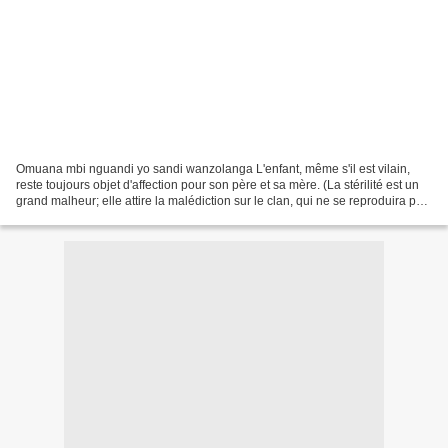
Omuana mbi nguandi yo sandi wanzolanga L'enfant, même s'il est vilain,
reste toujours objet d'affection pour son père et sa mère. (La stérilité est un
grand malheur; elle attire la malédiction sur le clan, qui ne se reproduira pas.
Aussi, un enfant, bien...