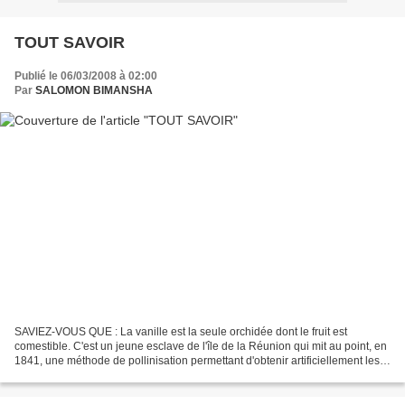
TOUT SAVOIR
Publié le 06/03/2008 à 02:00
Par
SALOMON BIMANSHA
SAVIEZ-VOUS QUE : La vanille est la seule orchidée dont le fruit est
comestible. C'est un jeune esclave de l'île de la Réunion qui mit au point, en
1841, une méthode de pollinisation permettant d'obtenir artificiellement les
fameuses gousses de vanille...