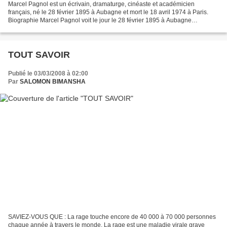
Marcel Pagnol est un écrivain, dramaturge, cinéaste et académicien
français, né le 28 février 1895 à Aubagne et mort le 18 avril 1974 à Paris.
Biographie Marcel Pagnol voit le jour le 28 février 1895 à Aubagne
(Provence), au moment même où, à quelques...
TOUT SAVOIR
Publié le 03/03/2008 à 02:00
Par
SALOMON BIMANSHA
SAVIEZ-VOUS QUE : La rage touche encore de 40 000 à 70 000 personnes
chaque année à travers le monde. La rage est une maladie virale grave