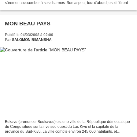
sûrement succomber à ses charmes. Son aspect, tout d'abord, est différent
de celui de ses homologues et la montre...
MON BEAU PAYS
Publié le 04/03/2008 à 02:00
Par
SALOMON BIMANSHA
Bukavu (prononcer Boukavou) est une ville de la République démocratique
du Congo située sur la rive sud ouest du Lac Kivu et la capitale de la
province du Sud-Kivu. La ville compte environ 245 000 habitants, et
quelques 250 000 autres dans la banlieue...